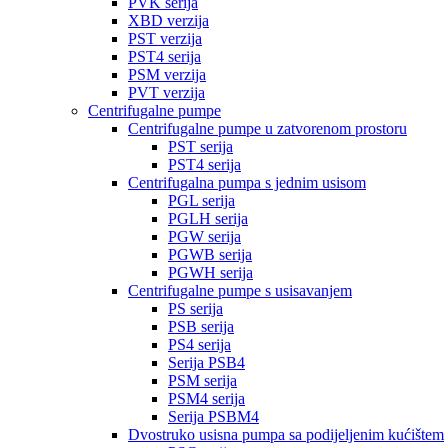
PVK serija
XBD verzija
PST verzija
PST4 serija
PSM verzija
PVT verzija
Centrifugalne pumpe
Centrifugalne pumpe u zatvorenom prostoru
PST serija
PST4 serija
Centrifugalna pumpa s jednim usisom
PGL serija
PGLH serija
PGW serija
PGWB serija
PGWH serija
Centrifugalne pumpe s usisavanjem
PS serija
PSB serija
PS4 serija
Serija PSB4
PSM serija
PSM4 serija
Serija PSBM4
Dvostruko usisna pumpa sa podijeljenim kućištem