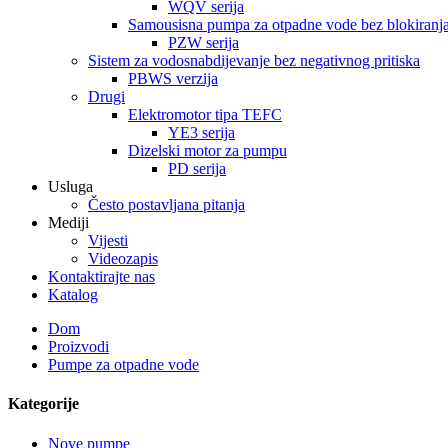
WQV serija
Samousisna pumpa za otpadne vode bez blokiranj
PZW serija
Sistem za vodosnabdijevanje bez negativnog pritiska
PBWS verzija
Drugi
Elektromotor tipa TEFC
YE3 serija
Dizelski motor za pumpu
PD serija
Usluga
Često postavljana pitanja
Mediji
Vijesti
Videozapis
Kontaktirajte nas
Katalog
Dom
Proizvodi
Pumpe za otpadne vode
Kategorije
Nove pumpe