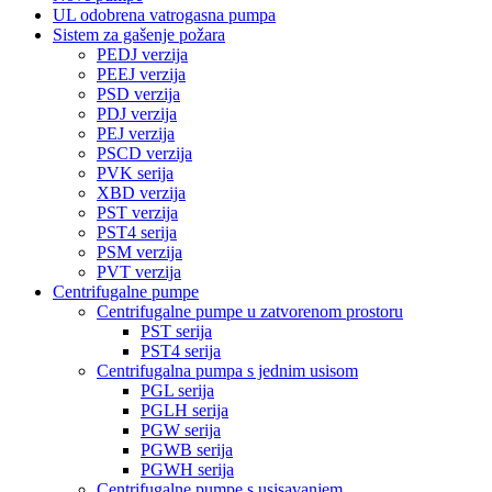
UL odobrena vatrogasna pumpa
Sistem za gašenje požara
PEDJ verzija
PEEJ verzija
PSD verzija
PDJ verzija
PEJ verzija
PSCD verzija
PVK serija
XBD verzija
PST verzija
PST4 serija
PSM verzija
PVT verzija
Centrifugalne pumpe
Centrifugalne pumpe u zatvorenom prostoru
PST serija
PST4 serija
Centrifugalna pumpa s jednim usisom
PGL serija
PGLH serija
PGW serija
PGWB serija
PGWH serija
Centrifugalne pumpe s usisavanjem