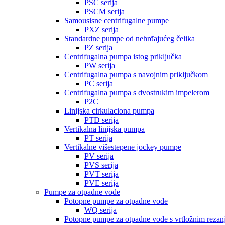
PSC serija
PSCM serija
Samousisne centrifugalne pumpe
PXZ serija
Standardne pumpe od nehrđajućeg čelika
PZ serija
Centrifugalna pumpa istog priključka
PW serija
Centrifugalna pumpa s navojnim priključkom
PC serija
Centrifugalna pumpa s dvostrukim impelerom
P2C
Linijska cirkulaciona pumpa
PTD serija
Vertikalna linijska pumpa
PT serija
Vertikalne višestepene jockey pumpe
PV serija
PVS serija
PVT serija
PVE serija
Pumpe za otpadne vode
Potopne pumpe za otpadne vode
WQ serija
Potopne pumpe za otpadne vode s vrtložnim reza