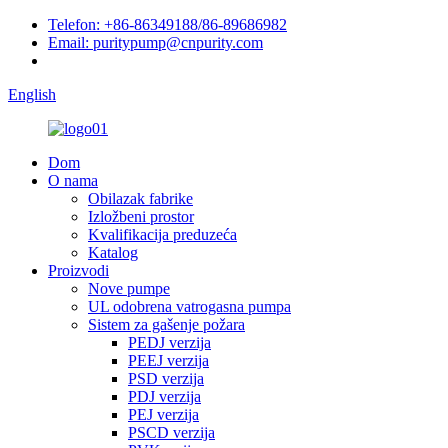
Telefon: +86-86349188/86-89686982
Email: puritypump@cnpurity.com
English
Dom
O nama
Obilazak fabrike
Izložbeni prostor
Kvalifikacija preduzeća
Katalog
Proizvodi
Nove pumpe
UL odobrena vatrogasna pumpa
Sistem za gašenje požara
PEDJ verzija
PEEJ verzija
PSD verzija
PDJ verzija
PEJ verzija
PSCD verzija