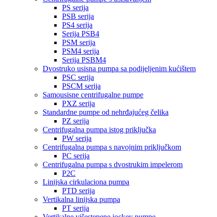
PS serija
PSB serija
PS4 serija
Serija PSB4
PSM serija
PSM4 serija
Serija PSBM4
Dvostruko usisna pumpa sa podijeljenim kućištem
PSC serija
PSCM serija
Samousisne centrifugalne pumpe
PXZ serija
Standardne pumpe od nehrđajućeg čelika
PZ serija
Centrifugalna pumpa istog priključka
PW serija
Centrifugalna pumpa s navojnim priključkom
PC serija
Centrifugalna pumpa s dvostrukim impelerom
P2C
Linijska cirkulaciona pumpa
PTD serija
Vertikalna linijska pumpa
PT serija
Vertikalne višestepene jockey pumpe