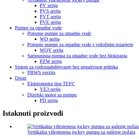
PV serija
PVS serija
PVT serija
PVE serija
Pumpe za otpadne vode
Potopne pumpe za otpadne vode
WQ serija
Potopne pumpe za otpadne vode s vrtložnim rezanjem
WQV serija
Samousisna pumpa za otpadne vode bez blokiranja
PZW serija
Sistem za vodosnabdijevanje bez negativnog pritiska
PBWS verzija
Drugi
Elektromotor tipa TEFC
YE3 serija
Dizelski motor za pumpu
PD serija
Istaknuti proizvodi
Vertikalna višestepena jockey pumpa za gašenje požara