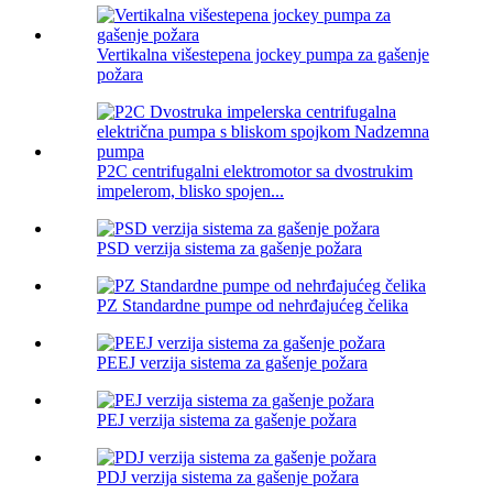
Vertikalna višestepena jockey pumpa za gašenje
požara
P2C centrifugalni elektromotor sa dvostrukim
impelerom, blisko spojen...
PSD verzija sistema za gašenje požara
PZ Standardne pumpe od nehrđajućeg čelika
PEEJ verzija sistema za gašenje požara
PEJ verzija sistema za gašenje požara
PDJ verzija sistema za gašenje požara