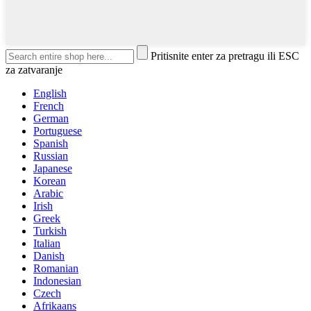
Pritisnite enter za pretragu ili ESC
za zatvaranje
English
French
German
Portuguese
Spanish
Russian
Japanese
Korean
Arabic
Irish
Greek
Turkish
Italian
Danish
Romanian
Indonesian
Czech
Afrikaans