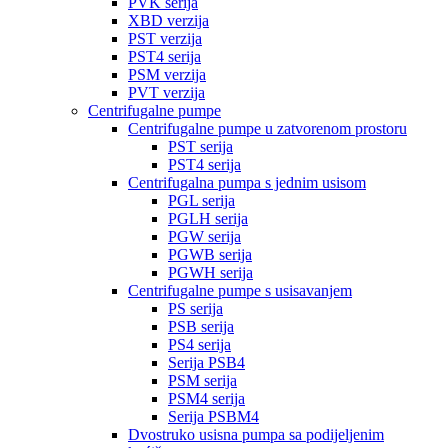
PVK serija
XBD verzija
PST verzija
PST4 serija
PSM verzija
PVT verzija
Centrifugalne pumpe
Centrifugalne pumpe u zatvorenom prostoru
PST serija
PST4 serija
Centrifugalna pumpa s jednim usisom
PGL serija
PGLH serija
PGW serija
PGWB serija
PGWH serija
Centrifugalne pumpe s usisavanjem
PS serija
PSB serija
PS4 serija
Serija PSB4
PSM serija
PSM4 serija
Serija PSBM4
Dvostruko usisna pumpa sa podijeljenim