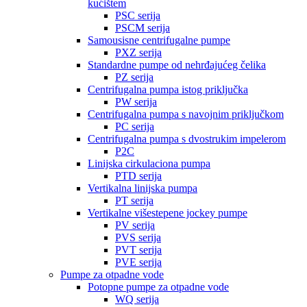
kućištem
PSC serija
PSCM serija
Samousisne centrifugalne pumpe
PXZ serija
Standardne pumpe od nehrđajućeg čelika
PZ serija
Centrifugalna pumpa istog priključka
PW serija
Centrifugalna pumpa s navojnim priključkom
PC serija
Centrifugalna pumpa s dvostrukim impelerom
P2C
Linijska cirkulaciona pumpa
PTD serija
Vertikalna linijska pumpa
PT serija
Vertikalne višestepene jockey pumpe
PV serija
PVS serija
PVT serija
PVE serija
Pumpe za otpadne vode
Potopne pumpe za otpadne vode
WQ serija