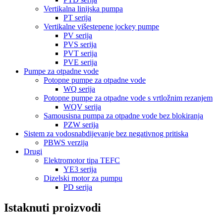
Vertikalna linijska pumpa
PT serija
Vertikalne višestepene jockey pumpe
PV serija
PVS serija
PVT serija
PVE serija
Pumpe za otpadne vode
Potopne pumpe za otpadne vode
WQ serija
Potopne pumpe za otpadne vode s vrtložnim rezanjem
WQV serija
Samousisna pumpa za otpadne vode bez blokiranja
PZW serija
Sistem za vodosnabdijevanje bez negativnog pritiska
PBWS verzija
Drugi
Elektromotor tipa TEFC
YE3 serija
Dizelski motor za pumpu
PD serija
Istaknuti proizvodi