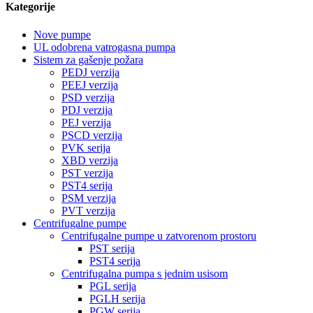
Kategorije
Nove pumpe
UL odobrena vatrogasna pumpa
Sistem za gašenje požara
PEDJ verzija
PEEJ verzija
PSD verzija
PDJ verzija
PEJ verzija
PSCD verzija
PVK serija
XBD verzija
PST verzija
PST4 serija
PSM verzija
PVT verzija
Centrifugalne pumpe
Centrifugalne pumpe u zatvorenom prostoru
PST serija
PST4 serija
Centrifugalna pumpa s jednim usisom
PGL serija
PGLH serija
PGW serija