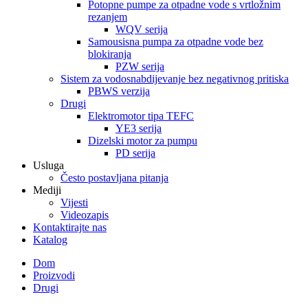
Potopne pumpe za otpadne vode s vrtložnim
rezanjem
WQV serija
Samousisna pumpa za otpadne vode bez
blokiranja
PZW serija
Sistem za vodosnabdijevanje bez negativnog pritiska
PBWS verzija
Drugi
Elektromotor tipa TEFC
YE3 serija
Dizelski motor za pumpu
PD serija
Usluga
Često postavljana pitanja
Mediji
Vijesti
Videozapis
Kontaktirajte nas
Katalog
Dom
Proizvodi
Drugi