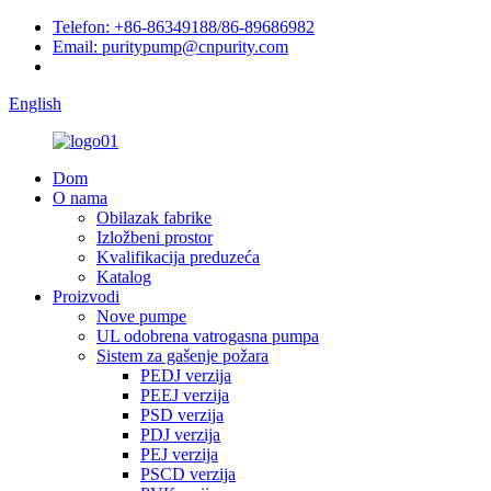
Telefon: +86-86349188/86-89686982
Email: puritypump@cnpurity.com
English
Dom
O nama
Obilazak fabrike
Izložbeni prostor
Kvalifikacija preduzeća
Katalog
Proizvodi
Nove pumpe
UL odobrena vatrogasna pumpa
Sistem za gašenje požara
PEDJ verzija
PEEJ verzija
PSD verzija
PDJ verzija
PEJ verzija
PSCD verzija