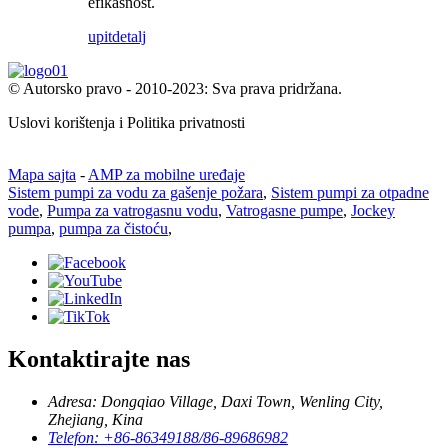
efikasnost.
upit
detalj
© Autorsko pravo - 2010-2023: Sva prava pridržana.
Uslovi korištenja i Politika privatnosti
Mapa sajta
-
AMP za mobilne uređaje
Sistem pumpi za vodu za gašenje požara
,
Sistem pumpi za otpadne
vode
,
Pumpa za vatrogasnu vodu
,
Vatrogasne pumpe
,
Jockey
pumpa
,
pumpa za čistoću
,
Kontaktirajte nas
Adresa: Dongqiao Village, Daxi Town, Wenling City,
Zhejiang, Kina
Telefon: +86-86349188/86-89686982