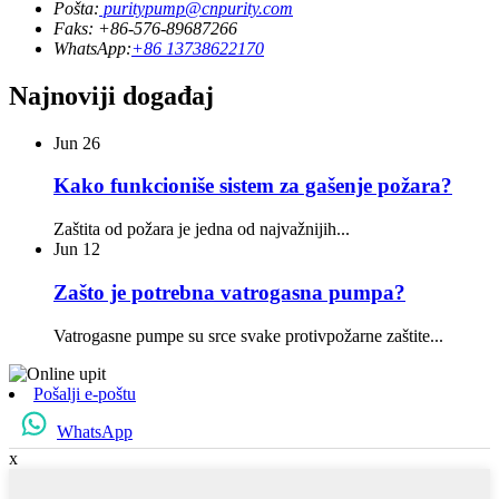
Pošta:
puritypump@cnpurity.com
Faks: +86-576-89687266
WhatsApp:
+86 13738622170
Najnoviji događaj
Jun
26
Kako funkcioniše sistem za gašenje požara?
Zaštita od požara je jedna od najvažnijih...
Jun
12
Zašto je potrebna vatrogasna pumpa?
Vatrogasne pumpe su srce svake protivpožarne zaštite...
Pošalji e-poštu
WhatsApp
x