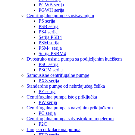
PGWB serija
PGWH serija
Centrifugalne pumpe s usisavanjem
PS serija
PSB serija
PS4 serija
Serija PSB4
PSM serija
PSM4 serija
Serija PSBM4
Dvostruko usisna pumpa sa podijeljenim kućištem
PSC serija
PSCM serija
Samousisne centrifugalne pumpe
PXZ serija
Standardne pumpe od nehrđajućeg čelika
PZ serija
Centrifugalna pumpa istog priključka
PW serija
Centrifugalna pumpa s navojnim priključkom
PC serija
Centrifugalna pumpa s dvostrukim impelerom
P2C
Linijska cirkulaciona pumpa
PTD serija