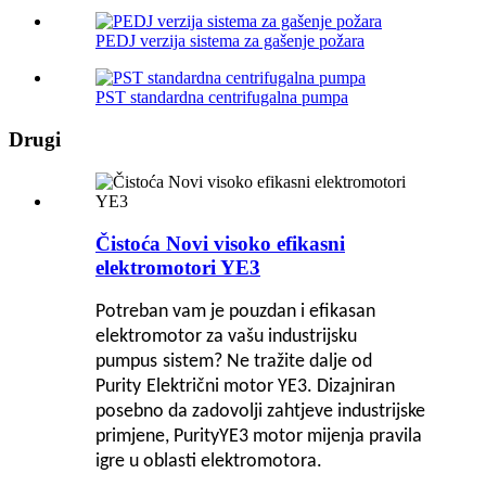
PEDJ verzija sistema za gašenje požara
PST standardna centrifugalna pumpa
Drugi
Čistoća Novi visoko efikasni
elektromotori YE3
Potreban vam je pouzdan i efikasan
elektromotor za vašu industrijsku
pumpu
s
sistem? Ne tražite dalje od
Pu
rity
Električni motor YE3. Dizajniran
posebno da zadovolji zahtjeve industrijske
primjene, Pu
rity
YE3 motor mijenja pravila
igre u oblasti elektromotora
.