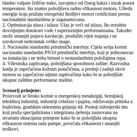
hladno valjane čelične trake, zavojnice od čistog bakra i nizak porast
temperature, što znatno poboljšava radnu efikasnost motora. Ušteda
energije koju pružaju energetski štedljivi motori certificirani prema
nacionalnim standardima je zagarantovana.
2. Optimizacija ulaza i izlaza: Ulaz je veći od izlaza, što rezultira
dovoljnijim dotokom vode i superiornijim performansama. Također
može smanjiti pojavu kavitacije, produžiti vijek trajanja i ne
uzrokovati nedostatak velike snage.
3. Nacionalni standardni prirubnički interfejs: Cijela serija koristi
nacionalni standardni PN10 prirubnički interfejs, koji je jednostavan
za instalaciju i ne treba brinuti o nestandardnim položajima rupa.
4. Višestruka zaptivanja, poboljšana sposobnost zaštite: Razvodna
kutija je zapečaćena kožnim jastučićima, a prednji i zadnji okvir
motora su zapečaćeni uljnim zaptivačima kako bi se poboljšale
ukupne zaštitne performanse mašine.
Scenarij primjene:
Proizvodi se široko koriste u energetskoj metalurgiji, hemijskoj
tekstilnoj industriji, industriji celuloze i papira, održavanju pritiska u
bojlerima, gradskim sistemima grijanja itd. Postoji inženjerski tim
koji pruža specijalizirana i integrirana rješenja zasnovana na
stvarnim situacijama primjene kako bi se poboljšala ukupna
efikasnost sistema rada pumpe, povećala efikasnost i smanjili
troškovi.