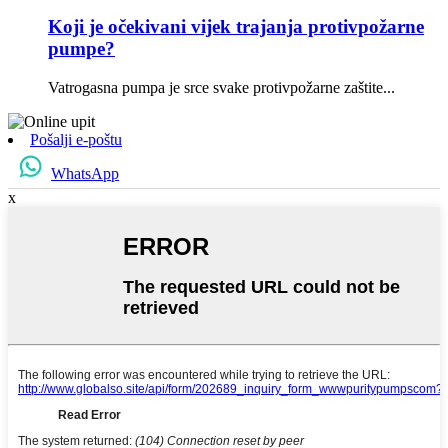
Koji je očekivani vijek trajanja protivpožarne
pumpe?
Vatrogasna pumpa je srce svake protivpožarne zaštite...
Pošalji e-poštu
WhatsApp
x