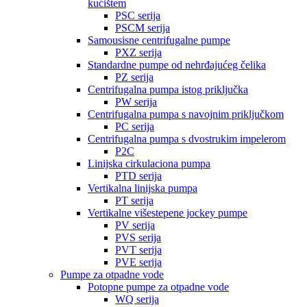
kućištem
PSC serija
PSCM serija
Samousisne centrifugalne pumpe
PXZ serija
Standardne pumpe od nehrđajućeg čelika
PZ serija
Centrifugalna pumpa istog priključka
PW serija
Centrifugalna pumpa s navojnim priključkom
PC serija
Centrifugalna pumpa s dvostrukim impelerom
P2C
Linijska cirkulaciona pumpa
PTD serija
Vertikalna linijska pumpa
PT serija
Vertikalne višestepene jockey pumpe
PV serija
PVS serija
PVT serija
PVE serija
Pumpe za otpadne vode
Potopne pumpe za otpadne vode
WQ serija