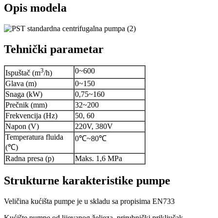
Opis modela
Tehnički parametar
3
0~600
Ispuštač (m
/h)
Glava (m)
0~150
Snaga (kW)
0,75~160
Prečnik (mm)
32~200
Frekvencija (Hz)
50, 60
Napon (V)
220V, 380V
Temperatura fluida
0℃~80℃
(℃)
Radna presa (p)
Maks. 1,6 MPa
Strukturne karakteristike pumpe
Veličina kućišta pumpe je u skladu sa propisima EN733
Kućište pumpe od lijevanog željeza, prirubnički priključak