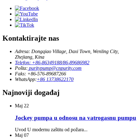
Kontaktirajte nas
Adresa: Dongqiao Village, Daxi Town, Wenling City,
Zhejiang, Kina
Telefon: +86-86349188/86-89686982
Pošta:
puritypump@cnpurity.com
Faks: +86-576-89687266
WhatsApp:
+86 13738622170
Najnoviji događaj
Maj
22
Jockey pumpa u odnosu na vatrogasnu pumpu
Uvod U modernu zaštitu od požara...
Maj
07