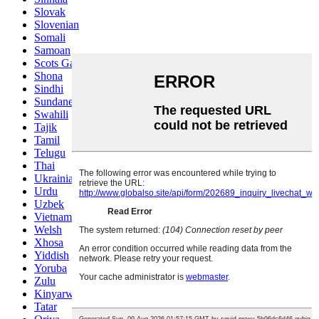
Slovak
Slovenian
Somali
Samoan
Scots Gaelic
Shona
Sindhi
Sundanese
Swahili
Tajik
Tamil
Telugu
Thai
Ukrainian
Urdu
Uzbek
Vietnamese
Welsh
Xhosa
Yiddish
Yoruba
Zulu
Kinyarwanda
Tatar