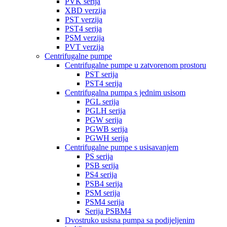
PVK serija
XBD verzija
PST verzija
PST4 serija
PSM verzija
PVT verzija
Centrifugalne pumpe
Centrifugalne pumpe u zatvorenom prostoru
PST serija
PST4 serija
Centrifugalna pumpa s jednim usisom
PGL serija
PGLH serija
PGW serija
PGWB serija
PGWH serija
Centrifugalne pumpe s usisavanjem
PS serija
PSB serija
PS4 serija
PSB4 serija
PSM serija
PSM4 serija
Serija PSBM4
Dvostruko usisna pumpa sa podijeljenim