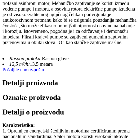
trofazni asinhroni motor; Mehaničko zaptivanje se koristi između
vodene pumpe i motora, a osovina rotora električne pumpe izrađena
je od visokokvalitetnog ugljičnog čelika i podvrgnuta je
antikorozivnom tretmanu kako bi se osigurala pouzdanija mehanička
čvrstoća, što može efikasno poboljšati otpornost osovine na habanje
i koroziju. Istovremeno, pogodna je i za održavanje i demontažu
impelera. Fiksni krajevi pumpe su zaptiveni gumenim zaptivnim
prstenovima u obliku slova "O" kao statičke zaptivne mašine.
Raspon protoka:
Raspon glave
12,5 m³/h:
13,5 metara
Pošaljite nam e-poštu
Detalji proizvoda
Oznake proizvoda
Detalji o proizvodu
Karakteristika:
1. Opremljen energetski štedljivim motorima certificiranim prema
nacionalnim standardima: Stator motora koristi visokoučinkovite