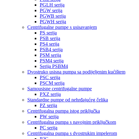
PGLH serija
PGW serija
PGWB serija
PGWH serija
Centrifugalne pumpe s usisavanjem
PS serija
PSB serija
PS4 serija
PSB4 serija
PSM serija
PSM4 serija
Serija PSBM4
Dvostruko usisna pumpa sa podijeljenim kućištem
PSC serija
PSCM serija
Samousisne centrifugalne pumpe
PXZ serija
Standardne pumpe od nehrđajućeg čelika
PZ serija
Centrifugalna pumpa istog priključka
PW serija
Centrifugalna pumpa s navojnim priključkom
PC serija
Centrifugalna pumpa s dvostrukim impelerom
P2C