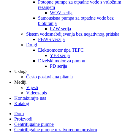
Potopne pumpe za otpadne vode s vrtložnim
rezanjem
WQV serija
Samousisna pumpa za otpadne vode bez
blokiranja
PZW serija
Sistem vodosnabdijevanja bez negativnog pritiska
PBWS verzija
Drugi
Elektromotor tipa TEFC
YE3 serija
Dizelski motor za pumpu
PD serija
Usluga
Često postavljana pitanja
Mediji
Vijesti
Videozapis
Kontaktirajte nas
Katalog
Dom
Proizvodi
Centrifugalne pumpe
Centrifugalne pumpe u zatvorenom prostoru