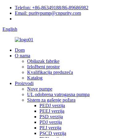
Telefon: +86-86349188/86-89686982
Email: puritypump@cnpurity.com
English
Dom
O nama
Obilazak fabrike
Izložbeni prostor
Kvalifikacija preduzeća
Katalog
Proizvodi
Nove pumpe
UL odobrena vatrogasna pumpa
Sistem za gašenje požara
PEDJ verzija
PEEJ verzija
PSD verzija
PDJ verzija
PEJ verzija
PSCD verzija