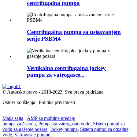
centrifugalna pumpa
Centrifugalna pumpa sa usisavanjem
serije PSBM4
Vertikalna centrifugalna jockey
pumpa za vatrogasce...
© Autorsko pravo - 2010-2023: Sva prava pridržana.
Uslovi korištenja i Politika privatnosti
Mapa sajta
-
AMP za mobilne uređaje
pumpa za čistoću
,
Pumpa za vatrogasnu vodu
,
Sistem pumpi za
vodu za gašenje požara
,
Jockey pumpa
,
Sistem pumpi za otpadne
vode
,
Vatrogasne pumpe
,