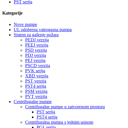
PST serija
Kategorije
Nove pumpe
UL odobrena vatrogasna pumpa
Sistem za gašenje požara
PEDJ verzija
PEEJ verzija
PSD verzija
PDJ verzija
PEJ verzija
PSCD verzija
PVK serija
XBD verzija
PST verzija
PST4 serija
PSM verzija
PVT verzija
Centrifugalne pumpe
Centrifugalne pumpe u zatvorenom prostoru
PST serija
PST4 serija
Centrifugalna pumpa s jednim usisom
PGL serija