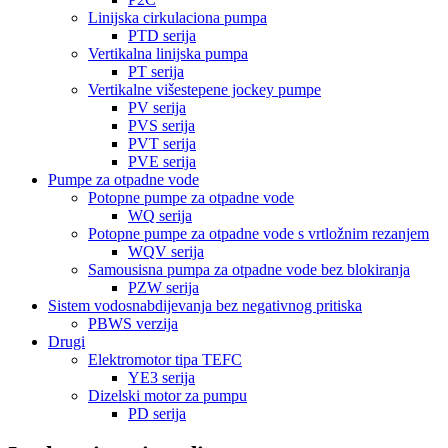
Linijska cirkulaciona pumpa
PTD serija
Vertikalna linijska pumpa
PT serija
Vertikalne višestepene jockey pumpe
PV serija
PVS serija
PVT serija
PVE serija
Pumpe za otpadne vode
Potopne pumpe za otpadne vode
WQ serija
Potopne pumpe za otpadne vode s vrtložnim rezanjem
WQV serija
Samousisna pumpa za otpadne vode bez blokiranja
PZW serija
Sistem vodosnabdijevanja bez negativnog pritiska
PBWS verzija
Drugi
Elektromotor tipa TEFC
YE3 serija
Dizelski motor za pumpu
PD serija