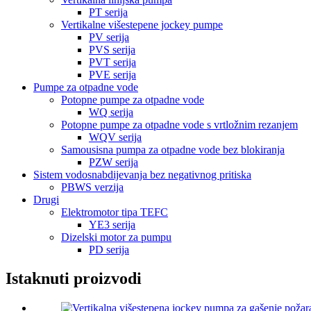
PT serija
Vertikalne višestepene jockey pumpe
PV serija
PVS serija
PVT serija
PVE serija
Pumpe za otpadne vode
Potopne pumpe za otpadne vode
WQ serija
Potopne pumpe za otpadne vode s vrtložnim rezanjem
WQV serija
Samousisna pumpa za otpadne vode bez blokiranja
PZW serija
Sistem vodosnabdijevanja bez negativnog pritiska
PBWS verzija
Drugi
Elektromotor tipa TEFC
YE3 serija
Dizelski motor za pumpu
PD serija
Istaknuti proizvodi