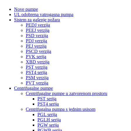
Nove pumpe
UL odobrena vatrogasna pumpa
Sistem za gašenje požara
PEDJ verzija
PEEJ verzija
PSD verzija
PDJ verzija
PEJ verzija
PSCD verzija
PVK serija
XBD verzija
PST verzija
PST4 serija
PSM verzija
PVT verzija
Centrifugalne pumpe
Centrifugalne pumpe u zatvorenom prostoru
PST serija
PST4 serija
Centrifugalna pumpa s jednim usisom
PGL serija
PGLH serija
PGW serija
PGWB serija