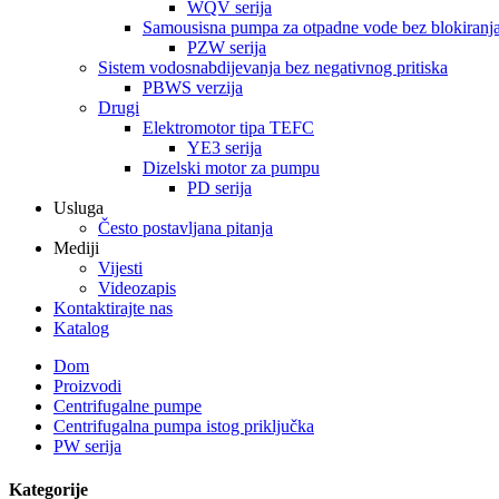
WQV serija
Samousisna pumpa za otpadne vode bez blokiranj
PZW serija
Sistem vodosnabdijevanja bez negativnog pritiska
PBWS verzija
Drugi
Elektromotor tipa TEFC
YE3 serija
Dizelski motor za pumpu
PD serija
Usluga
Često postavljana pitanja
Mediji
Vijesti
Videozapis
Kontaktirajte nas
Katalog
Dom
Proizvodi
Centrifugalne pumpe
Centrifugalna pumpa istog priključka
PW serija
Kategorije