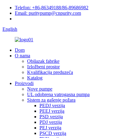
Telefon: +86-86349188/86-89686982
Email: puritypump@cnpurity.com
English
Dom
O nama
Obilazak fabrike
Izložbeni prostor
Kvalifikacija preduzeća
Katalog
Proizvodi
Nove pumpe
UL odobrena vatrogasna pumpa
Sistem za gašenje požara
PEDJ verzija
PEEJ verzija
PSD verzija
PDJ verzija
PEJ verzija
PSCD verzija