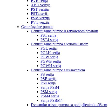
PVK serija
XBD verzija
PST verzija
PST4 serija
PSM verzija
PVT verzija
Centrifugalne pumpe
Centrifugalne pumpe u zatvorenom prostoru
PST serija
PST4 serija
Centrifugalna pumpa s jednim usisom
PGL serija
PGLH serija
PGW serija
PGWB serija
PGWH serija
Centrifugalne pumpe s usisavanjem
PS serija
PSB serija
PS4 serija
Serija PSB4
PSM serija
PSM4 serija
Serija PSBM4
Dvostruko usisna pumpa sa podijeljenim kućištem