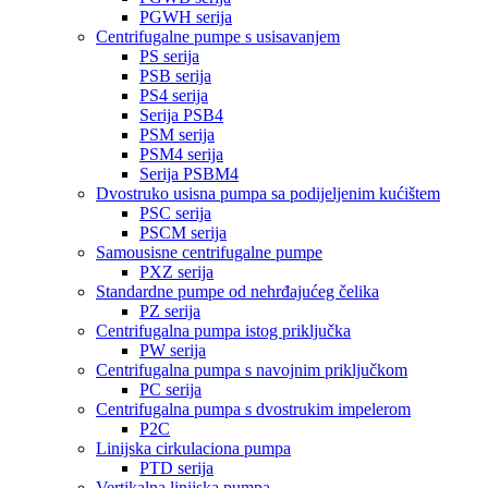
PGWH serija
Centrifugalne pumpe s usisavanjem
PS serija
PSB serija
PS4 serija
Serija PSB4
PSM serija
PSM4 serija
Serija PSBM4
Dvostruko usisna pumpa sa podijeljenim kućištem
PSC serija
PSCM serija
Samousisne centrifugalne pumpe
PXZ serija
Standardne pumpe od nehrđajućeg čelika
PZ serija
Centrifugalna pumpa istog priključka
PW serija
Centrifugalna pumpa s navojnim priključkom
PC serija
Centrifugalna pumpa s dvostrukim impelerom
P2C
Linijska cirkulaciona pumpa
PTD serija
Vertikalna linijska pumpa