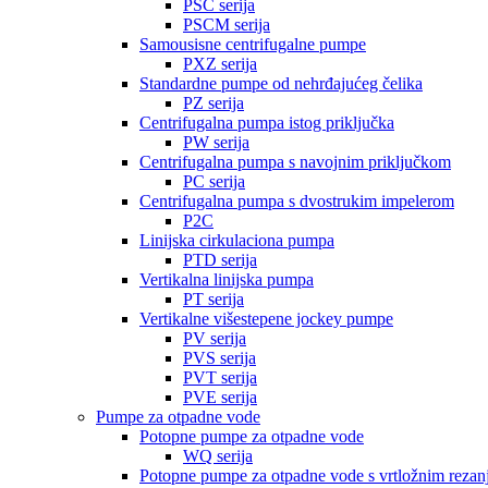
PSC serija
PSCM serija
Samousisne centrifugalne pumpe
PXZ serija
Standardne pumpe od nehrđajućeg čelika
PZ serija
Centrifugalna pumpa istog priključka
PW serija
Centrifugalna pumpa s navojnim priključkom
PC serija
Centrifugalna pumpa s dvostrukim impelerom
P2C
Linijska cirkulaciona pumpa
PTD serija
Vertikalna linijska pumpa
PT serija
Vertikalne višestepene jockey pumpe
PV serija
PVS serija
PVT serija
PVE serija
Pumpe za otpadne vode
Potopne pumpe za otpadne vode
WQ serija
Potopne pumpe za otpadne vode s vrtložnim reza