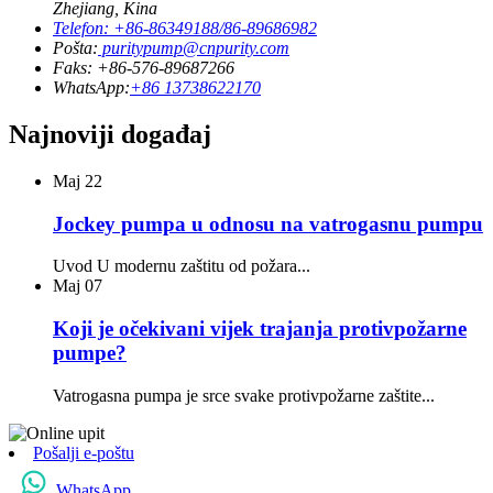
Zhejiang, Kina
Telefon: +86-86349188/86-89686982
Pošta:
puritypump@cnpurity.com
Faks: +86-576-89687266
WhatsApp:
+86 13738622170
Najnoviji događaj
Maj
22
Jockey pumpa u odnosu na vatrogasnu pumpu
Uvod U modernu zaštitu od požara...
Maj
07
Koji je očekivani vijek trajanja protivpožarne
pumpe?
Vatrogasna pumpa je srce svake protivpožarne zaštite...
Pošalji e-poštu
WhatsApp