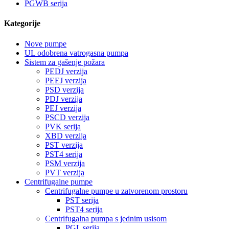
PGWB serija
Kategorije
Nove pumpe
UL odobrena vatrogasna pumpa
Sistem za gašenje požara
PEDJ verzija
PEEJ verzija
PSD verzija
PDJ verzija
PEJ verzija
PSCD verzija
PVK serija
XBD verzija
PST verzija
PST4 serija
PSM verzija
PVT verzija
Centrifugalne pumpe
Centrifugalne pumpe u zatvorenom prostoru
PST serija
PST4 serija
Centrifugalna pumpa s jednim usisom
PGL serija