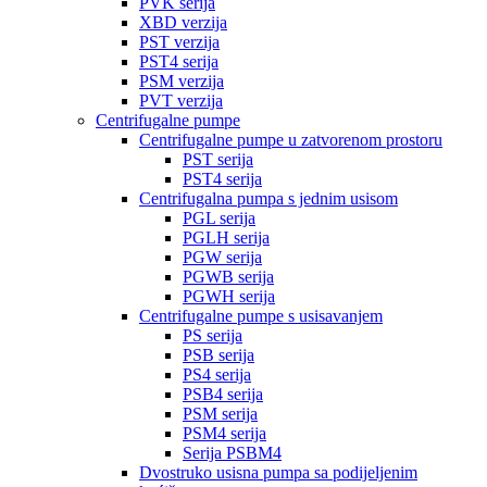
PVK serija
XBD verzija
PST verzija
PST4 serija
PSM verzija
PVT verzija
Centrifugalne pumpe
Centrifugalne pumpe u zatvorenom prostoru
PST serija
PST4 serija
Centrifugalna pumpa s jednim usisom
PGL serija
PGLH serija
PGW serija
PGWB serija
PGWH serija
Centrifugalne pumpe s usisavanjem
PS serija
PSB serija
PS4 serija
PSB4 serija
PSM serija
PSM4 serija
Serija PSBM4
Dvostruko usisna pumpa sa podijeljenim