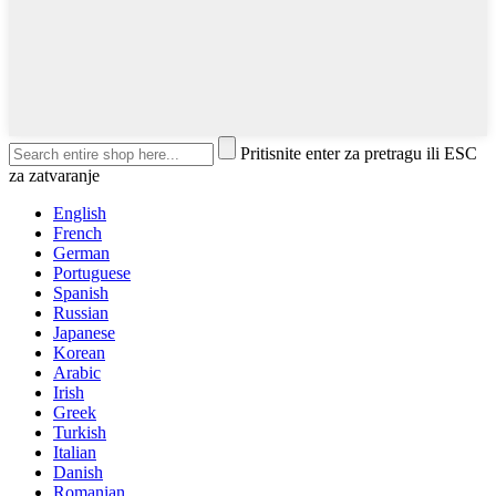
Pritisnite enter za pretragu ili ESC
za zatvaranje
English
French
German
Portuguese
Spanish
Russian
Japanese
Korean
Arabic
Irish
Greek
Turkish
Italian
Danish
Romanian