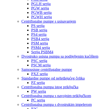
PGLH serija
PGW serija
PGWB serija
PGWH serija
Centrifugalne pumpe s usisavanjem
PS serija
PSB serija
PS4 serija
PSB4 serija
PSM serija
PSM4 serija
Serija PSBM4
Dvostruko usisna pumpa sa podijeljenim kućištem
PSC serija
PSCM serija
Samousisne centrifugalne pumpe
PXZ serija
Standardne pumpe od nehrđajućeg čelika
PZ serija
Centrifugalna pumpa istog priključka
PW serija
Centrifugalna pumpa s navojnim priključkom
PC serija
Centrifugalna pumpa s dvostrukim impelerom
P2C