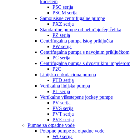
kućištem
PSC serija
PSCM serija
Samousisne centrifugalne pumpe
PXZ serija
Standardne pumpe od nehrđajućeg čelika
PZ serija
Centrifugalna pumpa istog priključka
PW serija
Centrifugalna pumpa s navojnim priključkom
PC serija
Centrifugalna pumpa s dvostrukim impelerom
P2C
Linijska cirkulaciona pumpa
PTD serija
Vertikalna linijska pumpa
PT serija
Vertikalne višestepene jockey pumpe
PV serija
PVS serija
PVT serija
PVE serija
Pumpe za otpadne vode
Potopne pumpe za otpadne vode
WQ serija