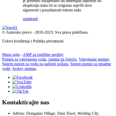
je posebno dizajnirano od materijala otpornih na
eksploziju kako bi se osigurao najviši nivo
sigurnosti i pouzdanosti tokom rada.
upit
detalj
© Autorsko pravo - 2010-2023: Sva prava pridržana.
Uslovi korištenja i Politika privatnosti
Mapa sajta
-
AMP za mobilne uređaje
Pumpa za vatrogasnu vodu
,
pumpa za čistoću
,
Vatrogasne pumpe
,
Sistem pumpi za vodu za gašenje požara
,
Sistem pumpi za otpadne
vode
,
Jockey pumpa
,
Kontaktirajte nas
Adresa: Dongqiao Village, Daxi Town, Wenling City,