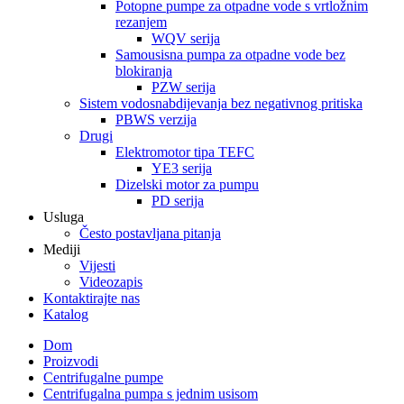
Potopne pumpe za otpadne vode s vrtložnim
rezanjem
WQV serija
Samousisna pumpa za otpadne vode bez
blokiranja
PZW serija
Sistem vodosnabdijevanja bez negativnog pritiska
PBWS verzija
Drugi
Elektromotor tipa TEFC
YE3 serija
Dizelski motor za pumpu
PD serija
Usluga
Često postavljana pitanja
Mediji
Vijesti
Videozapis
Kontaktirajte nas
Katalog
Dom
Proizvodi
Centrifugalne pumpe
Centrifugalna pumpa s jednim usisom