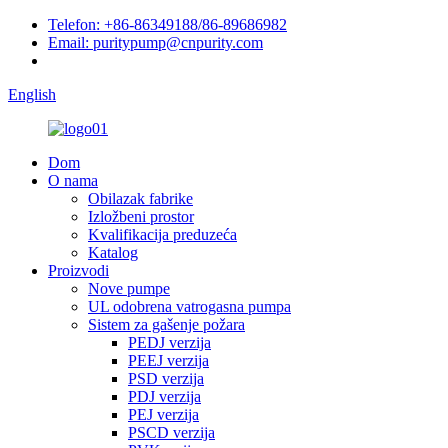
Telefon: +86-86349188/86-89686982
Email: puritypump@cnpurity.com
English
Dom
O nama
Obilazak fabrike
Izložbeni prostor
Kvalifikacija preduzeća
Katalog
Proizvodi
Nove pumpe
UL odobrena vatrogasna pumpa
Sistem za gašenje požara
PEDJ verzija
PEEJ verzija
PSD verzija
PDJ verzija
PEJ verzija
PSCD verzija