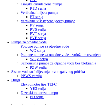
Linijska cirkulaciona pumpa
PTD serija
Vertikalna linijska pumpa
PT serija
Vertikalne višestepene jockey pumpe
PV serija
PVS serija
PVT serija
PVE serija
Pumpe za otpadne vode
Potopne pumpe za otpadne vode
WQ serija
Potopne pumpe za otpadne vode s vrtložnim rezanjem
WQV serija
Samousisna pumpa za otpadne vode bez blokiranja
PZW serija
Sistem vodosnabdijevanja bez negativnog pritiska
PBWS verzija
Drugi
Elektromotor tipa TEFC
YE3 serija
Dizelski motor za pumpu
PD serija