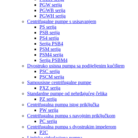
PGW serija
PGWB serija
PGWH serija
Centrifugalne pumpe s usisavanjem
PS serija
PSB serija
PS4 serija
Serija PSB4
PSM serija
PSM4 serija
Serija PSBM4
Dvostruko usisna pumpa sa podijeljenim kućištem
PSC serija
PSCM serija
Samousisne centrifugalne pumpe
PXZ serija
Standardne pumpe od nehrđajućeg čelika
PZ serija
Centrifugalna pumpa istog priključka
PW serija
Centrifugalna pumpa s navojnim priključkom
PC serija
Centrifugalna pumpa s dvostrukim impelerom
P2C
Linijska cirkulaciona pumpa