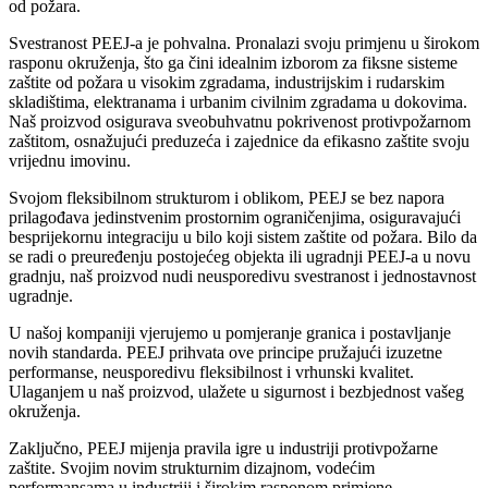
od požara.
Svestranost PEEJ-a je pohvalna. Pronalazi svoju primjenu u širokom
rasponu okruženja, što ga čini idealnim izborom za fiksne sisteme
zaštite od požara u visokim zgradama, industrijskim i rudarskim
skladištima, elektranama i urbanim civilnim zgradama u dokovima.
Naš proizvod osigurava sveobuhvatnu pokrivenost protivpožarnom
zaštitom, osnažujući preduzeća i zajednice da efikasno zaštite svoju
vrijednu imovinu.
Svojom fleksibilnom strukturom i oblikom, PEEJ se bez napora
prilagođava jedinstvenim prostornim ograničenjima, osiguravajući
besprijekornu integraciju u bilo koji sistem zaštite od požara. Bilo da
se radi o preuređenju postojećeg objekta ili ugradnji PEEJ-a u novu
gradnju, naš proizvod nudi neusporedivu svestranost i jednostavnost
ugradnje.
U našoj kompaniji vjerujemo u pomjeranje granica i postavljanje
novih standarda. PEEJ prihvata ove principe pružajući izuzetne
performanse, neusporedivu fleksibilnost i vrhunski kvalitet.
Ulaganjem u naš proizvod, ulažete u sigurnost i bezbjednost vašeg
okruženja.
Zaključno, PEEJ mijenja pravila igre u industriji protivpožarne
zaštite. Svojim novim strukturnim dizajnom, vodećim
performansama u industriji i širokim rasponom primjene,