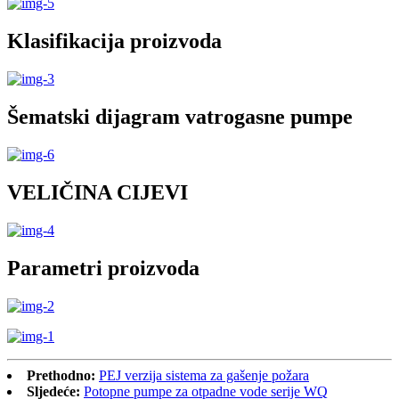
Klasifikacija proizvoda
Šematski dijagram vatrogasne pumpe
VELIČINA CIJEVI
Parametri proizvoda
Prethodno:
PEJ verzija sistema za gašenje požara
Sljedeće:
Potopne pumpe za otpadne vode serije WQ