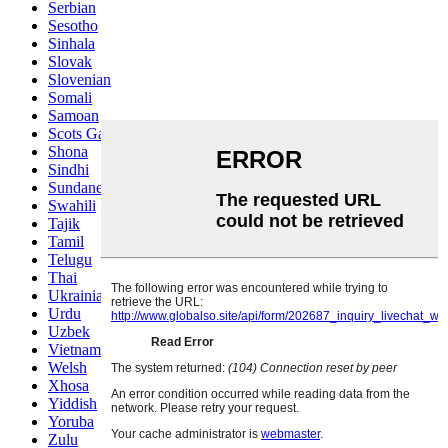
Serbian
Sesotho
Sinhala
Slovak
Slovenian
Somali
Samoan
Scots Gaelic
Shona
Sindhi
Sundanese
Swahili
Tajik
Tamil
Telugu
Thai
Ukrainian
Urdu
Uzbek
Vietnamese
Welsh
Xhosa
Yiddish
Yoruba
Zulu