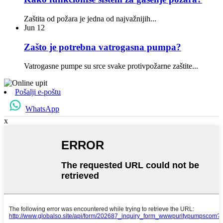
Zaštita od požara je jedna od najvažnijih...
Jun
12
Zašto je potrebna vatrogasna pumpa?
Vatrogasne pumpe su srce svake protivpožarne zaštite...
Pošalji e-poštu
WhatsApp
x