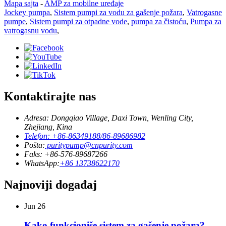
Mapa sajta
-
AMP za mobilne uređaje
Jockey pumpa
,
Sistem pumpi za vodu za gašenje požara
,
Vatrogasne
pumpe
,
Sistem pumpi za otpadne vode
,
pumpa za čistoću
,
Pumpa za
vatrogasnu vodu
,
Kontaktirajte nas
Adresa: Dongqiao Village, Daxi Town, Wenling City,
Zhejiang, Kina
Telefon: +86-86349188/86-89686982
Pošta:
puritypump@cnpurity.com
Faks: +86-576-89687266
WhatsApp:
+86 13738622170
Najnoviji događaj
Jun
26
Kako funkcioniše sistem za gašenje požara?