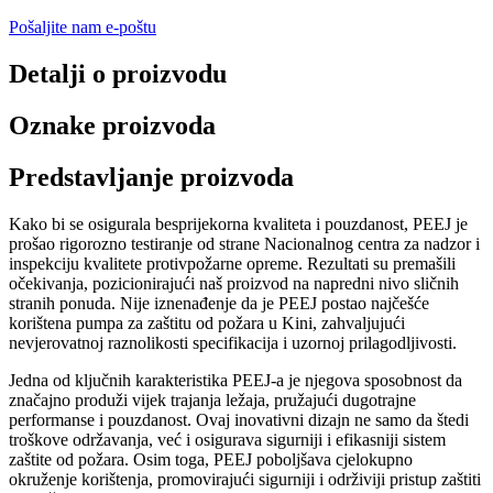
Pošaljite nam e-poštu
Detalji o proizvodu
Oznake proizvoda
Predstavljanje proizvoda
Kako bi se osigurala besprijekorna kvaliteta i pouzdanost, PEEJ je
prošao rigorozno testiranje od strane Nacionalnog centra za nadzor i
inspekciju kvalitete protivpožarne opreme. Rezultati su premašili
očekivanja, pozicionirajući naš proizvod na napredni nivo sličnih
stranih ponuda. Nije iznenađenje da je PEEJ postao najčešće
korištena pumpa za zaštitu od požara u Kini, zahvaljujući
nevjerovatnoj raznolikosti specifikacija i uzornoj prilagodljivosti.
Jedna od ključnih karakteristika PEEJ-a je njegova sposobnost da
značajno produži vijek trajanja ležaja, pružajući dugotrajne
performanse i pouzdanost. Ovaj inovativni dizajn ne samo da štedi
troškove održavanja, već i osigurava sigurniji i efikasniji sistem
zaštite od požara. Osim toga, PEEJ poboljšava cjelokupno
okruženje korištenja, promovirajući sigurniji i održiviji pristup zaštiti