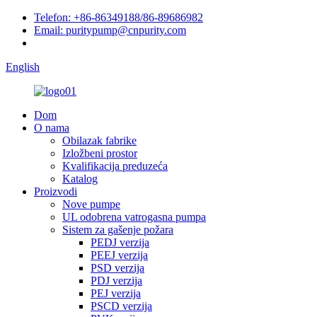
Telefon: +86-86349188/86-89686982
Email: puritypump@cnpurity.com
English
Dom
O nama
Obilazak fabrike
Izložbeni prostor
Kvalifikacija preduzeća
Katalog
Proizvodi
Nove pumpe
UL odobrena vatrogasna pumpa
Sistem za gašenje požara
PEDJ verzija
PEEJ verzija
PSD verzija
PDJ verzija
PEJ verzija
PSCD verzija