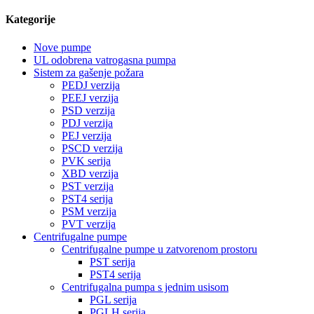
Kategorije
Nove pumpe
UL odobrena vatrogasna pumpa
Sistem za gašenje požara
PEDJ verzija
PEEJ verzija
PSD verzija
PDJ verzija
PEJ verzija
PSCD verzija
PVK serija
XBD verzija
PST verzija
PST4 serija
PSM verzija
PVT verzija
Centrifugalne pumpe
Centrifugalne pumpe u zatvorenom prostoru
PST serija
PST4 serija
Centrifugalna pumpa s jednim usisom
PGL serija
PGLH serija