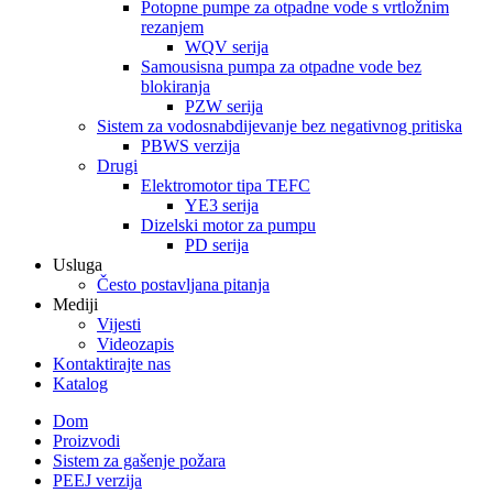
Potopne pumpe za otpadne vode s vrtložnim
rezanjem
WQV serija
Samousisna pumpa za otpadne vode bez
blokiranja
PZW serija
Sistem za vodosnabdijevanje bez negativnog pritiska
PBWS verzija
Drugi
Elektromotor tipa TEFC
YE3 serija
Dizelski motor za pumpu
PD serija
Usluga
Često postavljana pitanja
Mediji
Vijesti
Videozapis
Kontaktirajte nas
Katalog
Dom
Proizvodi
Sistem za gašenje požara
PEEJ verzija