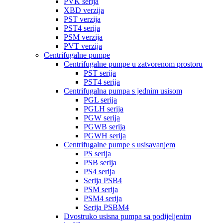
PVK serija
XBD verzija
PST verzija
PST4 serija
PSM verzija
PVT verzija
Centrifugalne pumpe
Centrifugalne pumpe u zatvorenom prostoru
PST serija
PST4 serija
Centrifugalna pumpa s jednim usisom
PGL serija
PGLH serija
PGW serija
PGWB serija
PGWH serija
Centrifugalne pumpe s usisavanjem
PS serija
PSB serija
PS4 serija
Serija PSB4
PSM serija
PSM4 serija
Serija PSBM4
Dvostruko usisna pumpa sa podijeljenim