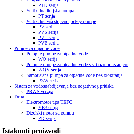
PTD serija
Vertikalna linijska pumpa
PT serija
Vertikalne višestepene jockey pumpe
PV serija
PVS serija
PVT serija
PVE serija
Pumpe za otpadne vode
Potopne pumpe za otpadne vode
WQ serija
Potopne pumpe za otpadne vode s vrtložnim rezanjem
WQV serija
Samousisna pumpa za otpadne vode bez blokiranja
PZW serija
Sistem za vodosnabdijevanje bez negativnog pritiska
PBWS verzija
Drugi
Elektromotor tipa TEFC
YE3 serija
Dizelski motor za pumpu
PD serija
Istaknuti proizvodi