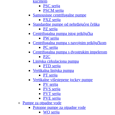
kućištem
PSC serija
PSCM serija
Samousisne centrifugalne pumpe
PXZ serija
Standardne pumpe od nehrđajućeg čelika
PZ serija
Centrifugalna pumpa istog priključka
PW serija
Centrifugalna pumpa s navojnim priključkom
PC serija
Centrifugalna pumpa s dvostrukim impelerom
P2C
Linijska cirkulaciona pumpa
PTD serija
Vertikalna linijska pumpa
PT serija
Vertikalne višestepene jockey pumpe
PV serija
PVS serija
PVT serija
PVE serija
Pumpe za otpadne vode
Potopne pumpe za otpadne vode
WQ serija